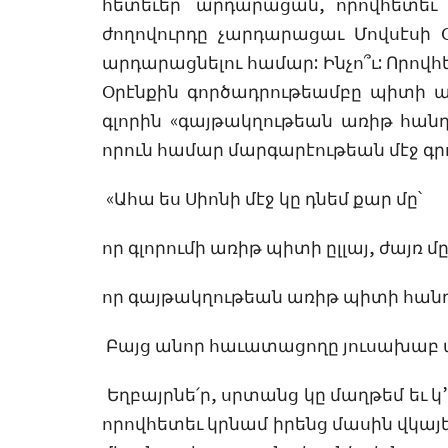
հետեւեր՝ արդարացան, որովհետեւ 
ժողովուրդը չարդարացաւ Մովսէսի Օ
արդարացնելու համար: Ինչո՞ւ: Որովհ
Օրէնքին գործադրութեամբը պիտի 
գլորին «գայթակղութեան առիթ հանդ
որուն համար մարգարէութեան մէջ գրո
«Ահա ես Սիոնի մէջ կը դնեմ քար մը՝
որ գլորումի առիթ պիտի ըլլայ, ժայռ մը
որ գայթակղութեան առիթ պիտի հան
Բայց անոր հաւատացողը յուսախաբ պի
Եղբայրնե՛ր, սրտանց կը մաղթեմ եւ 
որովհետեւ կրնամ իրենց մասին վկայ