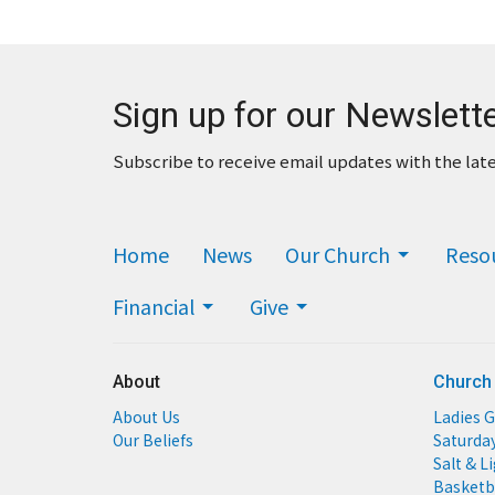
Sign up for our Newslett
Subscribe to receive email updates with the lat
Home
News
Our Church
Reso
Financial
Give
About
Church
About Us
Ladies G
Our Beliefs
Saturda
Salt & L
Basketb