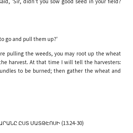
id, 'Sir, didn't you sow good seed in your field?
 to go and pull them up?'
are pulling the weeds, you may root up the wheat
e harvest. At that time I will tell the harvesters:
 bundles to be burned; then gather the wheat and
ՐԱՆԸ ԸՍՏ ՄԱՏԹԷՈՍԻ (13.24-30)