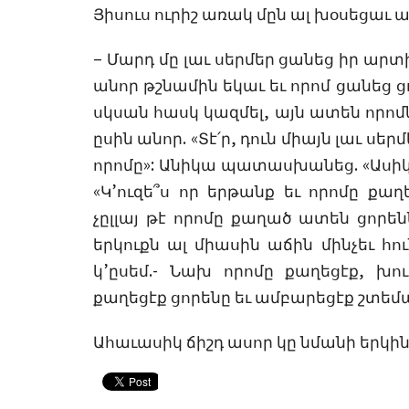
Յիսուս ուրիշ առակ մըն ալ խօսեցաւ ա
– Մարդ մը լաւ սերմեր ցանեց իր արտի
անոր թշնամին եկաւ եւ որոմ ցանեց ց
սկսան հասկ կազմել, այն ատեն որոմ
ըսին անոր. «Տէ՛ր, դուն միայն լաւ սե
որոմը»: Անիկա պատասխանեց. «Ասիկա
«Կ’ուզե՞ս որ երթանք եւ որոմը քաղ
չըլլայ թէ որոմը քաղած ատեն ցորե
երկուքն ալ միասին աճին մինչեւ հո
կ’ըսեմ.- Նախ որոմը քաղեցէք, խո
քաղեցէք ցորենը եւ ամբարեցէք շտեմա
Ահաւասիկ ճիշդ ասոր կը նմանի երկին