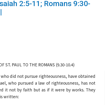
Isaiah 2:5-11; Romans 9:30-
|
F ST. PAUL TO THE ROMANS (9.30-10.4)
, who did not pursue righteousness, have obtained
Israel, who pursued a law of righteousness, has not
d it not by faith but as if it were by works. They
 is written: