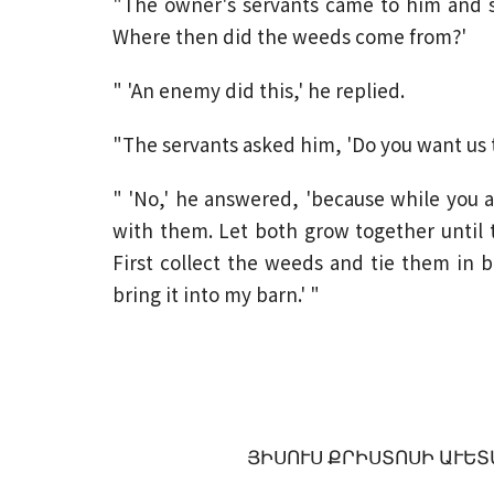
"The owner's servants came to him and sa
Where then did the weeds come from?'
" 'An enemy did this,' he replied.
"The servants asked him, 'Do you want us
" 'No,' he answered, 'because while you 
with them. Let both grow together until th
First collect the weeds and tie them in
bring it into my barn.' "
ՅԻՍՈՒՍ ՔՐԻՍՏՈՍԻ ԱՒԵՏԱ