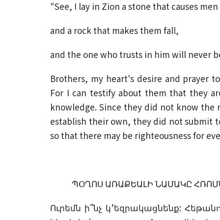
"See, I lay in Zion a stone that causes m
and a rock that makes them fall,
and the one who trusts in him will never 
Brothers, my heart's desire and prayer to
For I can testify about them that they ar
knowledge. Since they did not know the 
establish their own, they did not submit t
so that there may be righteousness for ev
ՊՕՂՈՍ ԱՌԱՔԵԱԼԻ ՆԱՄԱԿԸ ՀՌՈՄԱՅ
Ուրեմն ի՞նչ կ’եզրակացնենք: Հեթան