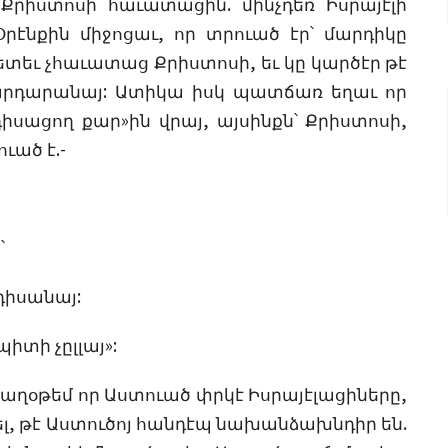
Քրիստոսի հաւատացին. մինչդեռ Իսրայէլի
րէնքին միջոցաւ, որ տրուած էր՝ մարդիկը
ետեւ չհաւատաց Քրիստոսի, եւ կը կարծէր թէ
արդարանայ: Ատիկա իսկ պատճառ եղաւ որ
իսացող քար»ին վրայ, այսինքն՝ Քրիստոսի,
ւած է.-
՝
դիսանայ:
տի չըլլայ»:
կ’աղօթեմ որ Աստուած փրկէ Իսրայէլացիները,
ել, թէ Աստուծոյ հանդէպ նախանձախնդիր են.