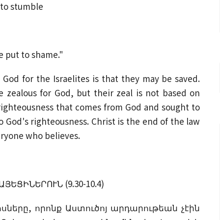
en to stumble
be put to shame."
 God for the Israelites is that they may be saved.
e zealous for God, but their zeal is not based on
righteousness that comes from God and sought to
o God's righteousness. Christ is the end of the law
eryone who believes.
ԵՑԻՆԵՐՈՒՆ (9.30-10.4)
ոսները, որոնք Աստուծոյ արդարութեան չէին