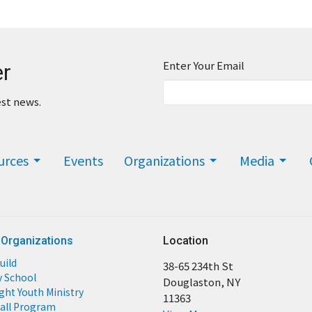
Enter Your Email
er
est news.
urces
Events
Organizations
Media
 Organizations
Location
uild
38-65 234th St
y School
Douglaston, NY
ight Youth Ministry
11363
all Program