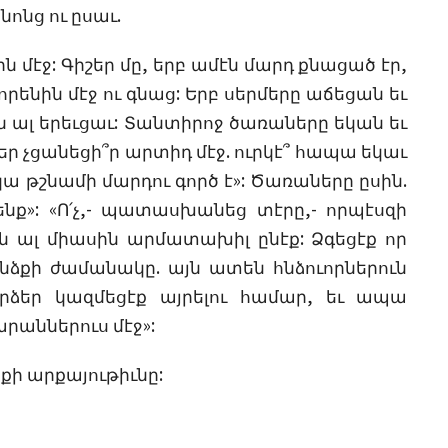
նոնց ու ըսաւ.
ն մէջ: Գիշեր մը, երբ ամէն մարդ քնացած էր,
որենին մէջ ու գնաց: Երբ սերմերը աճեցան եւ
ն ալ երեւցաւ: Տանտիրոջ ծառաները եկան եւ
րմեր չցանեցի՞ր արտիդ մէջ. ուրկէ՞ հապա եկաւ
 թշնամի մարդու գործ է»: Ծառաները ըսին.
ենք»: «Ո՛չ,- պատասխանեց տէրը,- որպէսզի
նն ալ միասին արմատախիլ ընէք: Ձգեցէք որ
ւնձքի ժամանակը. այն ատեն հնձուորներուն
ւրձեր կազմեցէք այրելու համար, եւ ապա
րաններուս մէջ»:
քի արքայութիւնը: